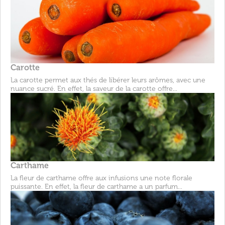
Carotte
La carotte permet aux thés de libérer leurs arômes, avec une
nuance sucré. En effet, la saveur de la carotte offre...
Carthame
La fleur de carthame offre aux infusions une note florale
puissante. En effet, la fleur de carthame a un parfum...