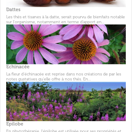
Dattes
Les thés et tisanes à la datte, serait pourvu de bienfaits notable
sur l'organisme, notamment en terme d'apport en...
Echinacée
La fleur d'échinacée est reprise dans nos créations de par les
notes gustatives qu'elle offre à nos thés. En...
Epilobe
En phytothérapie, l'épilobe est utilisée pour ses propriétés et