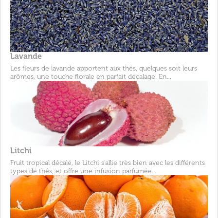
Lavande
Les fleurs de lavande apportent aux thés, quelques soit leurs
arômes, une touche florale en parfait décalage. En...
Litchi
Fruit tropical décalé, le Litchi s'allie très bien avec les différents
types de thés, et offre une infusion parfumée...