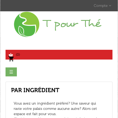
Compte
search
(0)
shopping_cart
Basculer
☰
la
navigation
PAR INGRÉDIENT
Vous avez un ingrédient préféré? Une saveur qui
ravie votre palais comme aucune autre? Alors cet
espace est fait pour vous.