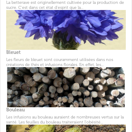
La betterave est originellement cultivée pour la production de
sucre. C'est dans cet état d'esprit que la...
Bleuet
Les fleurs de bleuet sont couramment utilisées dans nos
créations de thés et infusions florales. En effet, les...
Bouleau
Les infusions au bouleau auraient de nombreuses vertus sur la
santé. Les feuilles du bouleau traiteraient l'obésité...