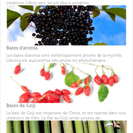
créations. L'Anis vert, lui est plus à vocation...
Baies d'aronia
Les baies d'aronia sont esthétiquement proche de la myrtille.
L'aronia est aujourd'hui très prisée en phytothérapie...
Baies de Goji
La baie de Goji est originaire de Chine, et est reprise dans nos
créations de thés. Le thé au Goji serait pourvu de...