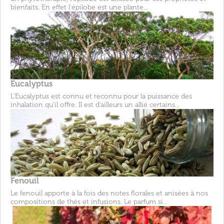
bienfaits. En effet l'épilobe est une plante...
Eucalyptus
L'Eucalyptus est connu et reconnu pour la puissance des
inhalation qu'il offre. Il est d'ailleurs un allié certains...
Fenouil
Le fenouil apporte à la fois des notes florales et anisées à nos
compositions de thés et infusions. Le parfum si...