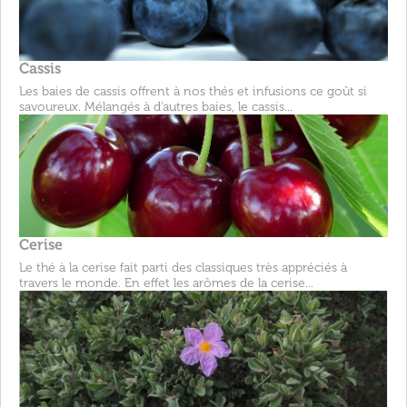
Cassis
Les baies de cassis offrent à nos thés et infusions ce goût si
savoureux. Mélangés à d'autres baies, le cassis...
Cerise
Le thé à la cerise fait parti des classiques très appréciés à
travers le monde. En effet les arômes de la cerise...