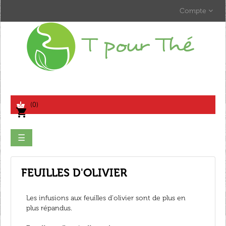
Compte
search
(0)
shopping_cart
Basculer
☰
la
navigation
FEUILLES D'OLIVIER
Les infusions aux feuilles d'olivier sont de plus en
plus répandus.