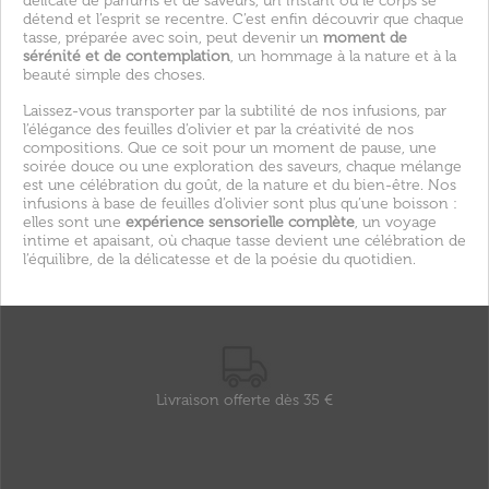
délicate de parfums et de saveurs, un instant où le corps se
détend et l’esprit se recentre. C’est enfin découvrir que chaque
tasse, préparée avec soin, peut devenir un
moment de
sérénité et de contemplation
, un hommage à la nature et à la
beauté simple des choses.
Laissez-vous transporter par la subtilité de nos infusions, par
l’élégance des feuilles d’olivier et par la créativité de nos
compositions. Que ce soit pour un moment de pause, une
soirée douce ou une exploration des saveurs, chaque mélange
est une célébration du goût, de la nature et du bien-être. Nos
infusions à base de feuilles d’olivier sont plus qu’une boisson :
elles sont une
expérience sensorielle complète
, un voyage
intime et apaisant, où chaque tasse devient une célébration de
l’équilibre, de la délicatesse et de la poésie du quotidien.
Livraison offerte dès 35 €