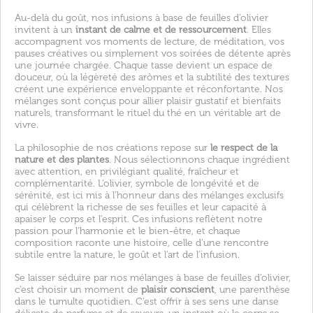
Au-delà du goût, nos infusions à base de feuilles d’olivier
invitent à un
instant de calme et de ressourcement
. Elles
accompagnent vos moments de lecture, de méditation, vos
pauses créatives ou simplement vos soirées de détente après
une journée chargée. Chaque tasse devient un espace de
douceur, où la légèreté des arômes et la subtilité des textures
créent une expérience enveloppante et réconfortante. Nos
mélanges sont conçus pour allier plaisir gustatif et bienfaits
naturels, transformant le rituel du thé en un véritable art de
vivre.
La philosophie de nos créations repose sur
le respect de la
nature et des plantes
. Nous sélectionnons chaque ingrédient
avec attention, en privilégiant qualité, fraîcheur et
complémentarité. L’olivier, symbole de longévité et de
sérénité, est ici mis à l’honneur dans des mélanges exclusifs
qui célèbrent la richesse de ses feuilles et leur capacité à
apaiser le corps et l’esprit. Ces infusions reflètent notre
passion pour l’harmonie et le bien-être, et chaque
composition raconte une histoire, celle d’une rencontre
subtile entre la nature, le goût et l’art de l’infusion.
Se laisser séduire par nos mélanges à base de feuilles d’olivier,
c’est choisir un moment de
plaisir conscient
, une parenthèse
dans le tumulte quotidien. C’est offrir à ses sens une danse