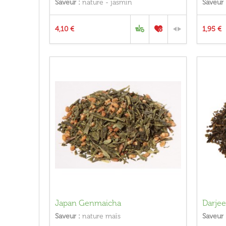
Saveur :
nature - jasmin
Saveur 
4,10 €
1,95 €
Japan Genmaicha
Darjee
Saveur :
nature maïs
Saveur 