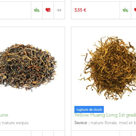
3,55 €
rupture de stock
aune
Yellow Huang Long 1st grad
:
nature exquis
Saveur :
nature florale, miel et 