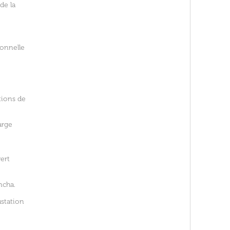
de la
ionnelle
tions de
arge
ert
ncha.
ustation