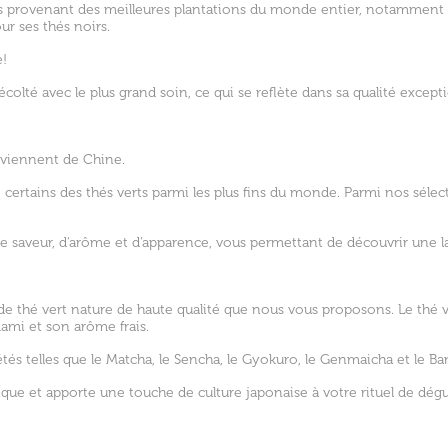
 provenant des meilleures plantations du monde entier, notamment 
ur ses thés noirs.
!
olté avec le plus grand soin, ce qui se reflète dans sa qualité except
roviennent de Chine.
e certains des thés verts parmi les plus fins du monde. Parmi nos sélec
e saveur, d'arôme et d'apparence, vous permettant de découvrir une l
de thé vert nature de haute qualité que nous vous proposons. Le thé v
ami et son arôme frais.
étés telles que le Matcha, le Sencha, le Gyokuro, le Genmaicha et le Ba
que et apporte une touche de culture japonaise à votre rituel de dég