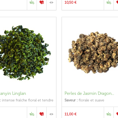
10,50 €
anyin Linglan
Perles de Jasmin Dragon...
:
intense fraîche floral et tendre
Saveur :
florale et suave
11,00 €