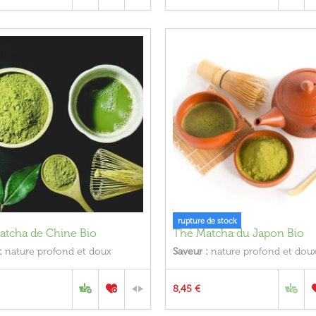
rupture de stock
atcha de Chine Bio
Thé Matcha du Japon Bio
:
nature profond et doux
Saveur :
nature profond et dou
8,45 €