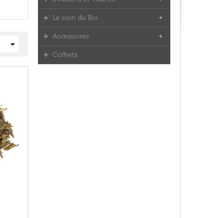
Le coin du Bio
Accessoires

Coffrets