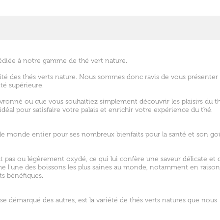
édiée à notre gamme de thé vert nature.
sité des thés verts nature. Nous sommes donc ravis de vous présenter
té supérieure.
nné ou que vous souhaitiez simplement découvrir les plaisirs du th
déal pour satisfaire votre palais et enrichir votre expérience du thé.
 le monde entier pour ses nombreux bienfaits pour la santé et son go
st pas ou légèrement oxydé, ce qui lui confère une saveur délicate et 
mme l'une des boissons les plus saines au monde, notamment en raison
ts bénéfiques.
se démarqué des autres, est la variété de thés verts natures que nous