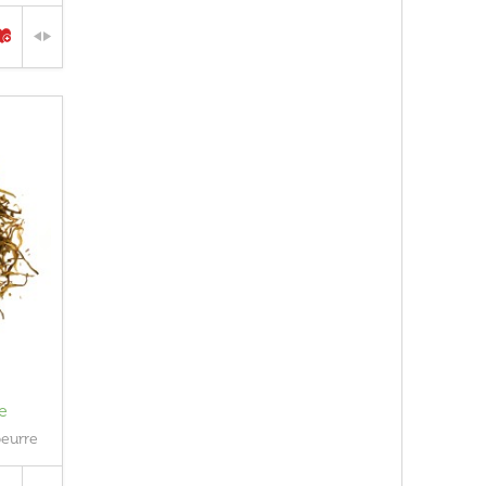
e
beurre