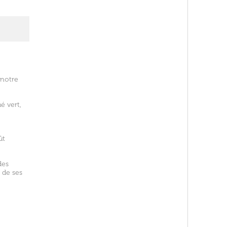
 notre
é vert,
ût
des
 de ses