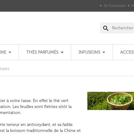
Se Connecter
M
search
INE
THÉS PARFUMÉS
INFUSIONS
ACCES
tures
ier à votre tasse. En effet le thé vert
on. Les feuilles sont flétries sitôt la
ermentation.
te teneur en antioxydant, et sa faible
est la boisson traditionnelle de la Chine et