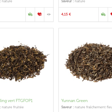
:
nature
Saveur :
nature
4,15 €
ling vert FTGFOP1
Yunnan Green
:
nature fruitée
Saveur :
nature fraîchement fle