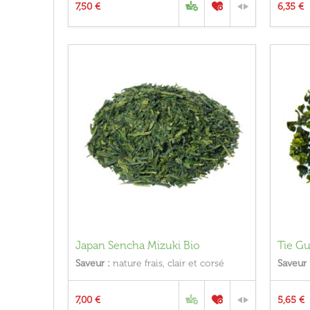
7,50 €
6,35 €
Japan Sencha Mizuki Bio
Tie Gu
Saveur :
nature frais, clair et corsé
Saveur 
7,00 €
5,65 €