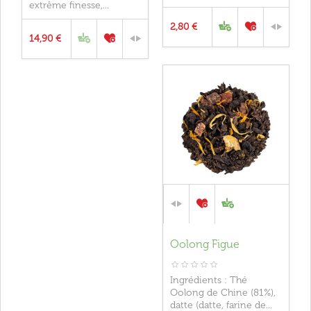
extrême finesse,...
2,80 €
14,90 €
Oolong Figue
Ingrédients : Thé
Oolong de Chine (81%),
datte (datte, farine de...