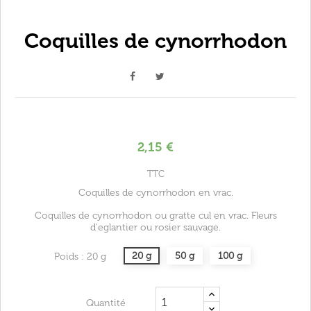
Coquilles de cynorrhodon
2,15 €
TTC
Coquilles de cynorrhodon en vrac.
Coquilles de cynorrhodon ou gratte cul en vrac. Fleurs
d'eglantier ou rosier sauvage.
20 g
50 g
100 g
Poids : 20 g
Quantité