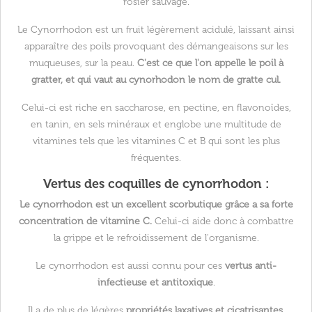
rosier sauvage.
Le Cynorrhodon est un fruit légèrement acidulé, laissant ainsi
apparaître des poils provoquant des démangeaisons sur les
muqueuses, sur la peau.
C'est ce que l'on appelle le poil à
gratter, et qui vaut au cynorhodon le nom de gratte cul.
Celui-ci est riche en saccharose, en pectine, en flavonoïdes,
en tanin, en sels minéraux et englobe une multitude de
vitamines tels que les vitamines C et B qui sont les plus
fréquentes.
Vertus des coquilles de cynorrhodon :
Le cynorrhodon est un excellent scorbutique grâce a sa forte
concentration de vitamine C.
Celui-ci aide donc à combattre
la grippe et le refroidissement de l'organisme.
Le cynorrhodon est aussi connu pour ces
vertus anti-
infectieuse et antitoxique
.
Il a de plus de légères
propriétés laxatives et cicatrisantes
.