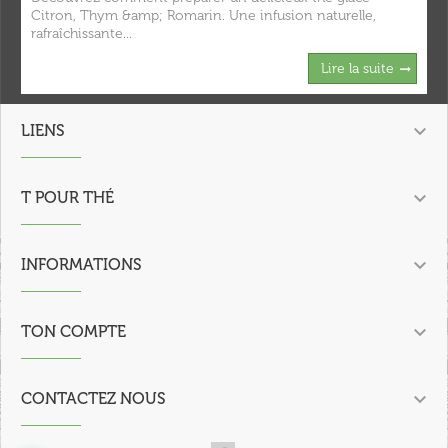
Citron, Thym &amp; Romarin. Une infusion naturelle,
rafraîchissante...
Lire la suite

LIENS

T POUR THÉ

INFORMATIONS

TON COMPTE

CONTACTEZ NOUS