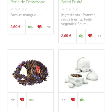
Perle de l'Amazone
Safari Fruité
Saveur: mangue -...
Ingrédients : Pomme,
raisin (raisins, huile
végétale), fleurs...
2,60 €
2,65 €