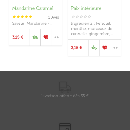
Mandarine Caramel
Paix intérieure
1
Avis
Saveur: Mandarine -...
Ingrédients : Fenouil,
menthe, morceaux de
cannelle, gingembre,...
3,15 €
3,15 €
Livraison offerte dès 35 €