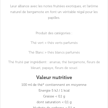
Leur alliance avec les notes fruitées exotiques, et l'arôme
naturel de bergamote en font un véritable régal pour les
papilles.
Produit des catégories :
Thé vert
>
thés verts parfumés
Thé Blanc
>
thés blancs parfumés
Thé fruité
par ingrédient :
ananas
,
thé bergamote
,
fleurs de
bleuet
,
papaye
,
fleurs de souci
Valeur nutritive
100 ml de thé* contiennent en moyenne
Energie
5 kJ / 1 kcal
Graisse
< 0,1 g
dont saturation
< 0,1 g
Hydrate de carbone
< 0,1 g