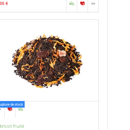
,05 €
rupture de stock
bricot fruité