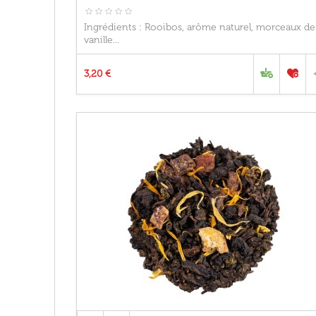
Ingrédients : Rooibos, arôme naturel, morceaux de
vanille...
3,20 €