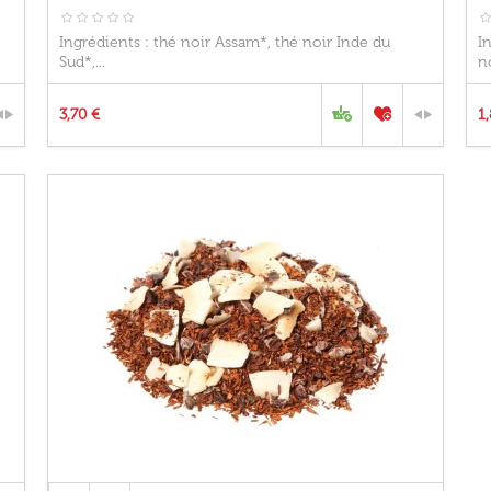
Ingrédients : thé noir Assam*, thé noir Inde du
I
Sud*,...
n
3,70 €
1