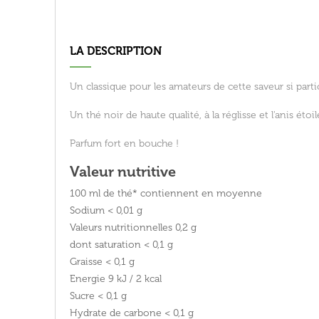
LA DESCRIPTION
Un classique pour les amateurs de cette saveur si parti
Un thé noir de haute qualité, à la réglisse et l'anis étoil
Parfum fort en bouche !
Valeur nutritive
100 ml de thé* contiennent en moyenne
Sodium
< 0,01 g
Valeurs nutritionnelles
0,2 g
dont saturation
< 0,1 g
Graisse
< 0,1 g
Energie
9 kJ / 2 kcal
Sucre
< 0,1 g
Hydrate de carbone
< 0,1 g