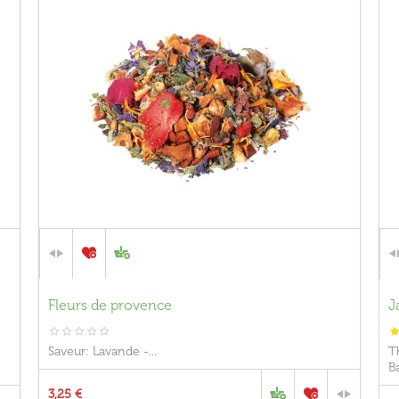
Fleurs de provence
J
Saveur: Lavande -...
T
B
3,25 €