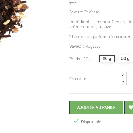
TTC
Saveur: Réglisse
Ingrédients: Thé noir Ceylan, -Ind
arôme naturel, mauve.
Thé noir au parfum très prononcé 
Saveur :
Réglisse
20 g
50 g
Poids : 20 g
Quantité
AJOUTER AU PANIER

Disponible