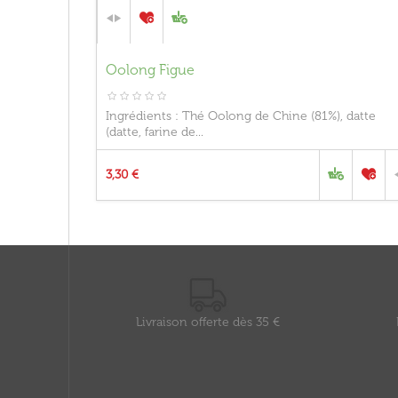
Oolong Figue
Ingrédients : Thé Oolong de Chine (81%), datte
(datte, farine de...
3,30 €
Livraison offerte dès 35 €