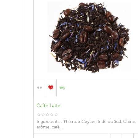
Caffe Latte
Ingrédients : Thé noir Ceylan, Inde du Sud, Chine,
arôme, café...