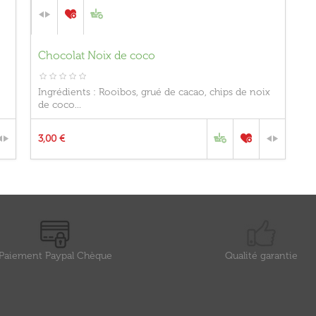
Chocolat Noix de coco
Ingrédients : Rooibos, grué de cacao, chips de noix
de coco...
3,00 €
Paiement Paypal Chèque
Qualité garantie