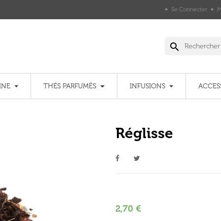
Se Connecter
M
search
INE
THÉS PARFUMÉS
INFUSIONS
ACCES
Réglisse
2,70 €