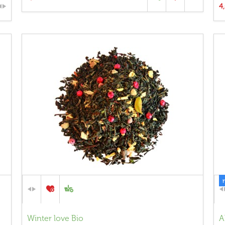
4
Winter love Bio
A