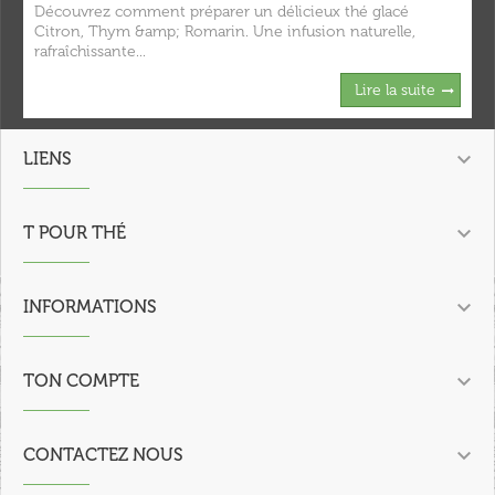
Découvrez comment préparer un délicieux thé glacé
Citron, Thym &amp; Romarin. Une infusion naturelle,
rafraîchissante...
Lire la suite

LIENS

T POUR THÉ

INFORMATIONS

TON COMPTE

CONTACTEZ NOUS