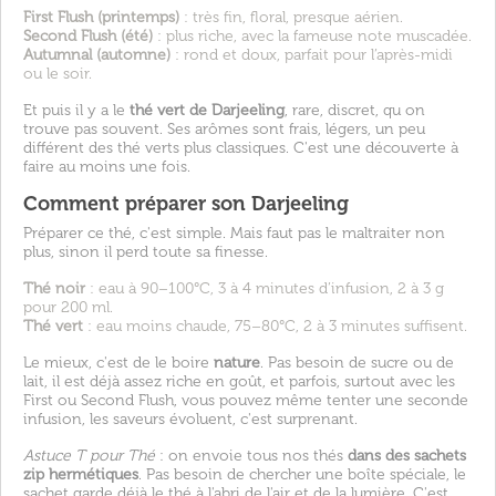
First Flush (printemps)
: très fin, floral, presque aérien.
Second Flush (été)
: plus riche, avec la fameuse note muscadée.
Autumnal (automne)
: rond et doux, parfait pour l’après-midi
ou le soir.
Et puis il y a le
thé vert de Darjeeling
, rare, discret, qu on
trouve pas souvent. Ses arômes sont frais, légers, un peu
différent des thé verts plus classiques. C'est une découverte à
faire au moins une fois.
Comment préparer son Darjeeling
Préparer ce thé, c'est simple. Mais faut pas le maltraiter non
plus, sinon il perd toute sa finesse.
Thé noir
: eau à 90–100°C, 3 à 4 minutes d’infusion, 2 à 3 g
pour 200 ml.
Thé vert
: eau moins chaude, 75–80°C, 2 à 3 minutes suffisent.
Le mieux, c'est de le boire
nature
. Pas besoin de sucre ou de
lait, il est déjà assez riche en goût, et parfois, surtout avec les
First ou Second Flush, vous pouvez même tenter une seconde
infusion, les saveurs évoluent, c'est surprenant.
Astuce T pour Thé
: on envoie tous nos thés
dans des sachets
zip hermétiques
. Pas besoin de chercher une boîte spéciale, le
sachet garde déjà le thé à l'abri de l'air et de la lumière. C'est