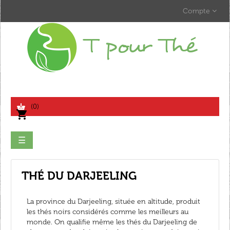
Compte
search
(0)
shopping_cart
Basculer
☰
la
navigation
THÉ DU DARJEELING
La province du Darjeeling, située en altitude, produit
les thés noirs considérés comme les meilleurs au
monde. On qualifie même les thés du Darjeeling de