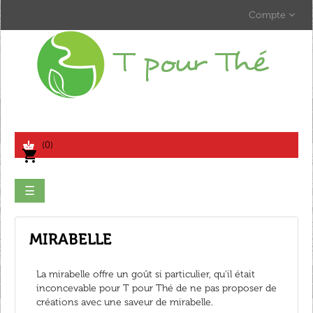
Compte
search
(0)
shopping_cart
Basculer
☰
la
navigation
MIRABELLE
La mirabelle offre un goût si particulier, qu'il était
inconcevable pour T pour Thé de ne pas proposer de
créations avec une saveur de mirabelle.