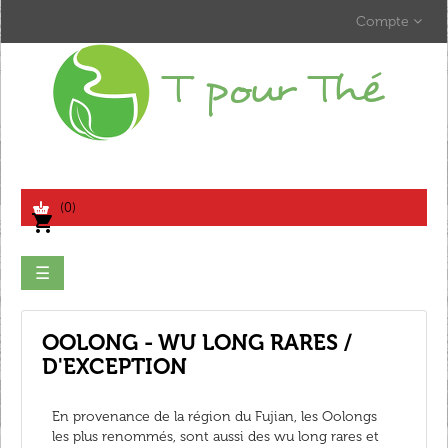
Compte
search
(0)
shopping_cart
Basculer
☰
la
navigation
OOLONG - WU LONG RARES /
D'EXCEPTION
En provenance de la région du Fujian, les Oolongs
les plus renommés, sont aussi des wu long rares et