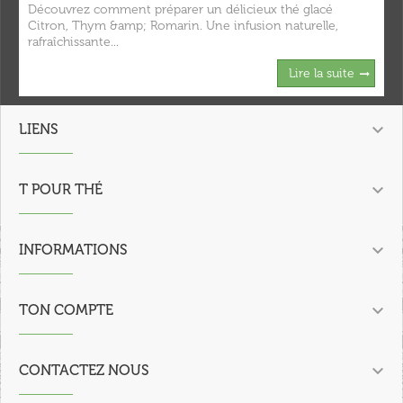
Découvrez comment préparer un délicieux thé glacé
Citron, Thym &amp; Romarin. Une infusion naturelle,
rafraîchissante...
Lire la suite

LIENS

T POUR THÉ

INFORMATIONS

TON COMPTE

CONTACTEZ NOUS