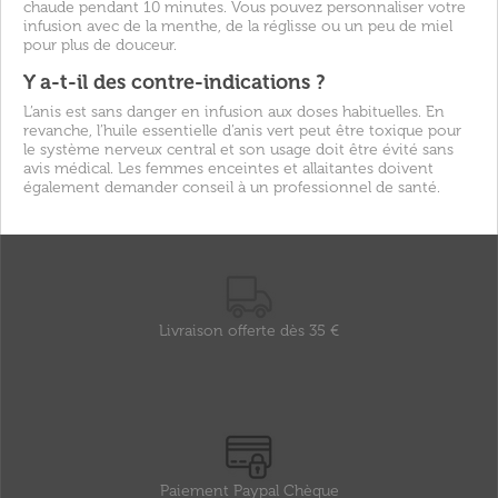
chaude pendant 10 minutes. Vous pouvez personnaliser votre
infusion avec de la menthe, de la réglisse ou un peu de miel
pour plus de douceur.
Y a-t-il des contre-indications ?
L’anis est sans danger en infusion aux doses habituelles. En
revanche, l’huile essentielle d’anis vert peut être toxique pour
le système nerveux central et son usage doit être évité sans
avis médical. Les femmes enceintes et allaitantes doivent
également demander conseil à un professionnel de santé.
Livraison offerte dès 35 €
Paiement Paypal Chèque