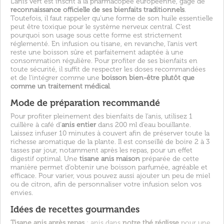
L’anis vert est inscrit à la pharmacopée européenne, gage de
reconnaissance officielle de ses bienfaits traditionnels
.
Toutefois, il faut rappeler qu’une forme de son huile essentielle
peut être toxique pour le système nerveux central. C’est
pourquoi son usage sous cette forme est strictement
réglementé. En infusion ou tisane, en revanche, l’anis vert
reste une boisson sûre et parfaitement adaptée à une
consommation régulière. Pour profiter de ses bienfaits en
toute sécurité, il suffit de respecter les doses recommandées
et de l’intégrer comme une
boisson bien-être plutôt que
comme un traitement médical
.
Mode de préparation recommandé
Pour profiter pleinement des bienfaits de l’anis, utilisez 1
cuillère à café d’
anis entier
dans 200 ml d’eau bouillante.
Laissez infuser 10 minutes à couvert afin de préserver toute la
richesse aromatique de la plante. Il est conseillé de boire 2 à 3
tasses par jour, notamment après les repas, pour un effet
digestif optimal. Une
tisane anis maison
préparée de cette
manière permet d’obtenir une boisson parfumée, agréable et
efficace. Pour varier, vous pouvez aussi ajouter un peu de miel
ou de citron, afin de personnaliser votre infusion selon vos
envies.
Idées de recettes gourmandes
Tisane anis après repas
: anis dans
notre thé réglisse
pour une