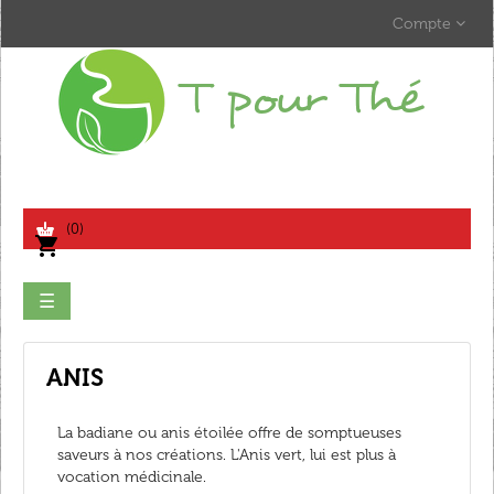
Compte
search
(0)
shopping_cart
Basculer
☰
la
navigation
ANIS
La badiane ou anis étoilée offre de somptueuses
saveurs à nos créations. L'Anis vert, lui est plus à
vocation médicinale.