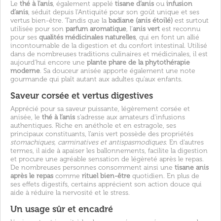
Le
thé à l'anis
, également appelé
tisane d’anis
ou
infusion
d’anis
, séduit depuis l’Antiquité pour son goût unique et ses
vertus bien-être. Tandis que la
badiane (anis étoilé)
est surtout
utilisée pour son
parfum aromatique
, l’
anis vert
est reconnu
pour ses
qualités médicinales naturelles
, qui en font un allié
incontournable de la digestion et du confort intestinal. Utilisé
dans de nombreuses traditions culinaires et médicinales, il est
aujourd’hui encore une
plante phare de la phytothérapie
moderne
. Sa douceur anisée apporte également une note
gourmande qui plaît autant aux adultes qu’aux enfants.
Saveur corsée et vertus digestives
Apprécié pour sa saveur puissante, légèrement corsée et
anisée, le
thé à l’anis
s’adresse aux amateurs d’infusions
authentiques. Riche en anéthole et en estragole, ses
principaux constituants, l’anis vert possède des propriétés
stomachiques, carminatives et antispasmodiques
. En d’autres
termes, il aide à apaiser les ballonnements, facilite la digestion
et procure une agréable sensation de légèreté après le repas.
De nombreuses personnes consomment ainsi une
tisane anis
après le repas
comme
rituel bien-être
quotidien. En plus de
ses effets digestifs, certains apprécient son action douce qui
aide à réduire la nervosité et le stress.
Un usage sûr et encadré