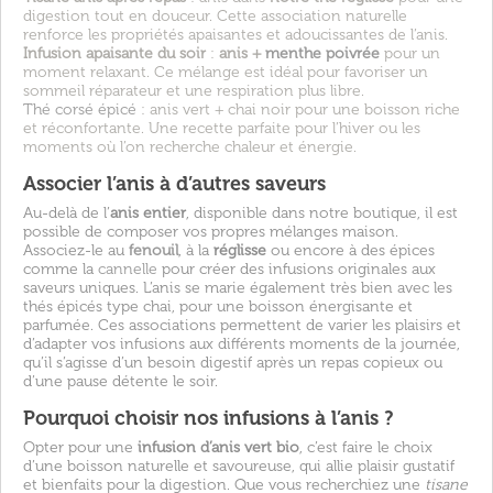
digestion tout en douceur. Cette association naturelle
renforce les propriétés apaisantes et adoucissantes de l’anis.
Infusion apaisante du soir
:
anis +
menthe poivrée
pour un
moment relaxant. Ce mélange est idéal pour favoriser un
sommeil réparateur et une respiration plus libre.
Thé corsé épicé
: anis vert + chai noir pour une boisson riche
et réconfortante. Une recette parfaite pour l’hiver ou les
moments où l’on recherche chaleur et énergie.
Associer l’anis à d’autres saveurs
Au-delà de l’
anis entier
, disponible dans notre boutique, il est
possible de composer vos propres mélanges maison.
Associez-le au
fenouil
, à la
réglisse
ou encore à des épices
comme la
cannelle
pour créer des infusions originales aux
saveurs uniques. L’anis se marie également très bien avec les
thés épicés type chai, pour une boisson énergisante et
parfumée. Ces associations permettent de varier les plaisirs et
d’adapter vos infusions aux différents moments de la journée,
qu’il s’agisse d’un besoin digestif après un repas copieux ou
d’une pause détente le soir.
Pourquoi choisir nos infusions à l’anis ?
Opter pour une
infusion d’anis vert bio
, c’est faire le choix
d’une boisson naturelle et savoureuse, qui allie plaisir gustatif
et bienfaits pour la digestion. Que vous recherchiez une
tisane