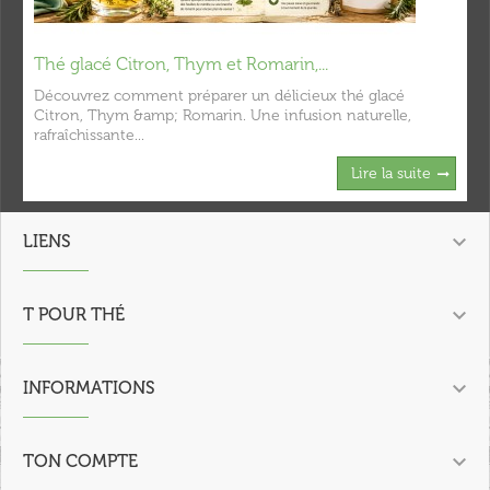
Thé glacé Citron, Thym et Romarin,...
Découvrez comment préparer un délicieux thé glacé
Citron, Thym &amp; Romarin. Une infusion naturelle,
rafraîchissante...
Lire la suite

LIENS

T POUR THÉ

INFORMATIONS

TON COMPTE