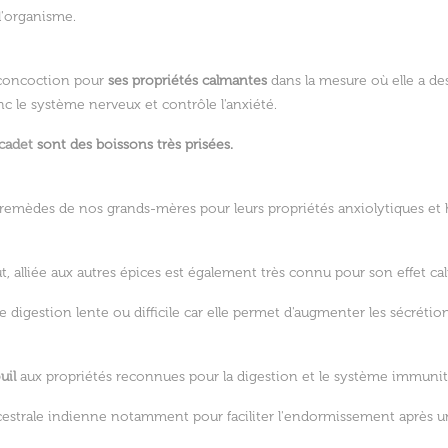
l'organisme.
 concoction pour
ses propriétés calmantes
dans la mesure où elle a d
 le système nerveux et contrôle l'anxiété.
rcadet
sont des boissons très prisées.
es remèdes de nos grands-mères pour leurs propriétés anxiolytiques et
ût, alliée aux autres épices est également très connu pour son effet c
 digestion lente ou difficile car elle permet d'augmenter les sécrétio
uil
aux propriétés reconnues pour la digestion et le système immunit
 ancestrale indienne notamment pour faciliter l'endormissement après u