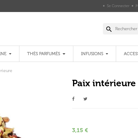
Se Connecter
M
search
INE
THÉS PARFUMÉS
INFUSIONS
ACCES
érieure
Paix intérieure
3,15 €