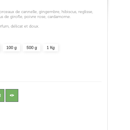
rceaux de cannelle, gingembre, hibiscus, reglisse,
us de girofle, poivre rose, cardamome.
fum, délicat et doux.
100 g
500 g
1 Kg