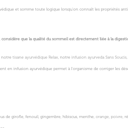
védique et somme toute logique lorsqu'on connaît les propriétés antio
considère que la qualité du sommeil est directement liée à la digesti
e notre
tisane ayurvédique Relax
, notre
infusion ayurveda Sans Soucis
t en infusion ayurvédique permet à l'organisme de corriger les déséq
s de girofle, fenouil, gingembre, hibiscus, menthe,
orange
,
poivre
, r