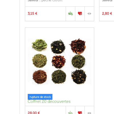
Saveur :
pêche citron
Saveur 
3,15 €
2,80 €
rupture de stock
Coffret 20 découvertes
28,00 €