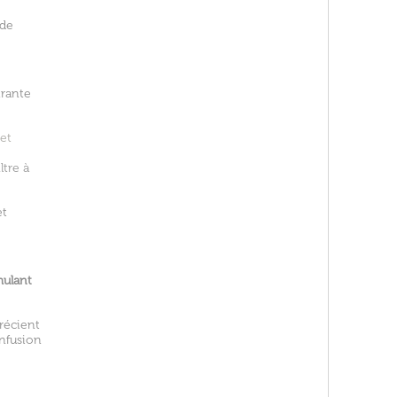
 de
ltrante
 et
ltre à
et
mulant
récient
infusion