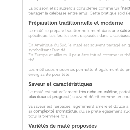
La boisson était autrefois considérée comme un
“nect
partager la calebasse entre amis. Cette pratique soci
Préparation traditionnelle et moderne
Le maté se prépare traditionnellement dans une
caleb
spécifique. Les feuilles sont disposées dans la calebasse
En Amérique du Sud, le maté est souvent partagé en gr
symbolisant l’amitié.
En Europe et ailleurs, il peut être infusé comme un th
thé
.
Les méthodes modernes permettent également de pré
énergisante pour l’été.
Saveur et caractéristiques
Le maté est naturellement
très riche en caféine
, parf
plus doux et progressif
, souvent décrit comme un coup
Sa saveur est herbacée, légèrement amère et douce à la
sa
complexité aromatique
, qui se prête également au
pour la première fois.
Variétés de maté proposées