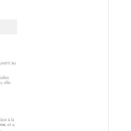
ouvent au
tudes
, elle
âce à la
ine
, et a
.