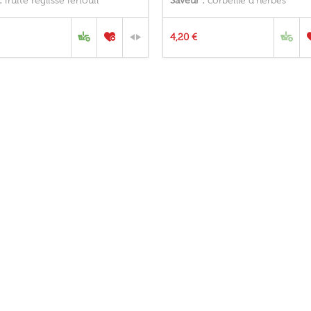
:
fruité réglisse fenouil
Saveur :
corbeille d'herbes
4,20 €