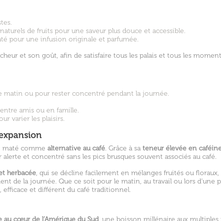
stes.
aturels de fruits pour une saveur plus douce et accessible.
até pour une infusion originale et parfumée.
cheur et son goût, afin de satisfaire tous les palais et tous les momen
le matin ou pour rester concentré pendant la journée.
 entre amis ou en famille.
r varier les plaisirs.
 expansion
 le maté comme
alternative au café
. Grâce à sa
teneur élevée en caféin
 alerte et concentré sans les pics brusques souvent associés au café.
et herbacée
, qui se décline facilement en mélanges fruités ou floraux, 
t de la journée. Que ce soit pour le matin, au travail ou lors d’une p
efficace et différent du café traditionnel.
 au cœur de l’Amérique du Sud
, une boisson millénaire aux multiples 