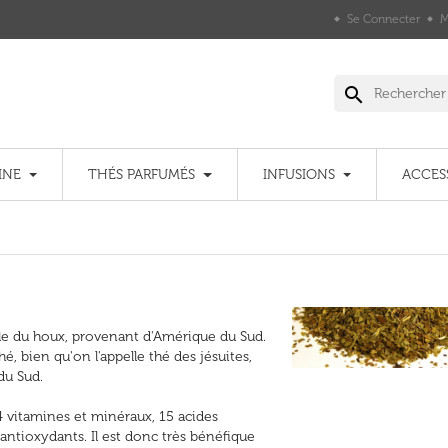
Se Connecter
M
search
INE
THÉS PARFUMÉS
INFUSIONS
ACCES
lle du houx, provenant d'Amérique du Sud.
, bien qu'on l'appelle thé des jésuites,
du Sud.
 vitamines et minéraux, 15 acides
antioxydants. Il est donc très bénéfique