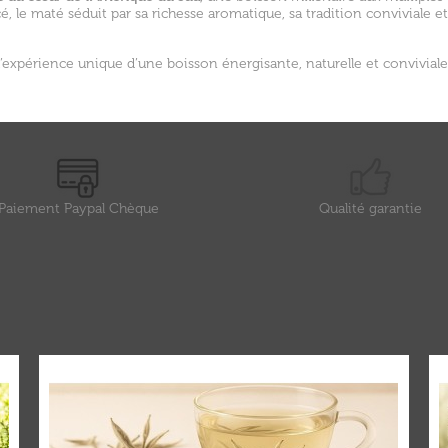
é, le maté séduit par sa richesse aromatique, sa tradition conviviale et
’expérience unique d’une boisson énergisante, naturelle et conviviale,
Paiement Paypal Chèque
Qualité garantie