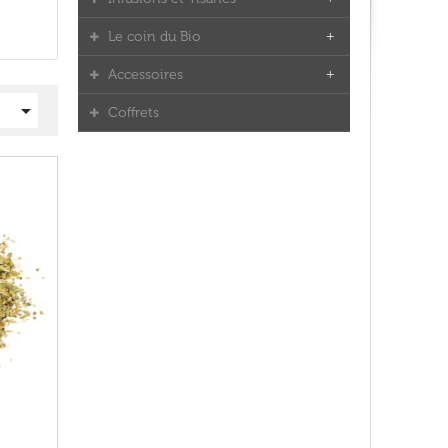
Le coin du Bio
Accessoires

Coffrets