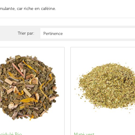
mulante, car riche en caféine.
Trier par:
Pertinence
cidulé Bio
Maté vert