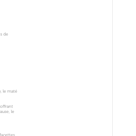
ts de
e
, le maté
offrant
ause, le
facettes.