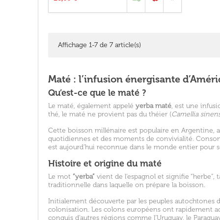
Affichage 1-7 de 7 article(s)
Maté : l’infusion énergisante d’Amér
Qu’est-ce que le maté ?
Le maté, également appelé
yerba maté
, est une infus
thé, le maté ne provient pas du théier (
Camellia sinens
Cette boisson millénaire est populaire en Argentine, au 
quotidiennes et des moments de convivialité. Consomm
est aujourd’hui reconnue dans le monde entier pour 
Histoire et origine du maté
Le mot
“yerba”
vient de l’espagnol et signifie “herbe”,
traditionnelle dans laquelle on prépare la boisson.
Initialement découverte par les peuples autochtones 
colonisation. Les colons européens ont rapidement ad
conquis d’autres régions comme l’Uruguay, le Paraguay