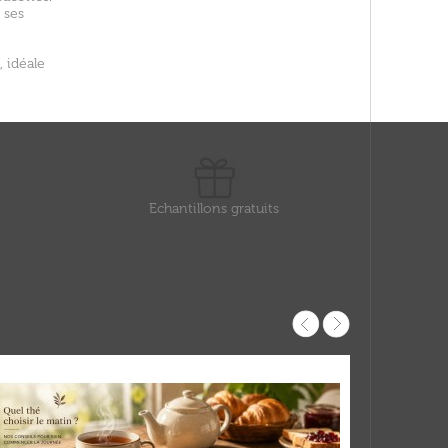
 ses
 idéale
Echantillons gratuits