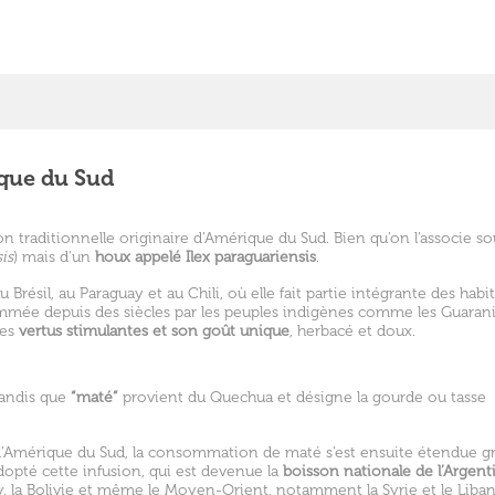
ique du Sud
ion traditionnelle originaire d’Amérique du Sud. Bien qu’on l’associe s
is
) mais d’un
houx appelé Ilex paraguariensis
.
Brésil, au Paraguay et au Chili, où elle fait partie intégrante des habi
ée depuis des siècles par les peuples indigènes comme les Guaranis
ses
vertus stimulantes et son goût unique
, herbacé et doux.
 tandis que
“maté”
provient du Quechua et désigne la gourde ou tasse
d’Amérique du Sud, la consommation de maté s’est ensuite étendue gr
opté cette infusion, qui est devenue la
boisson nationale de l’Argent
, la Bolivie et même le Moyen-Orient, notamment la Syrie et le Liban