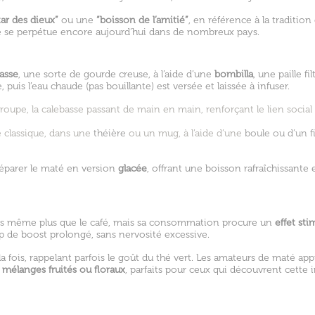
ar des dieux”
ou une
“boisson de l’amitié”
, en référence à la tradition
ale se perpétue encore aujourd’hui dans de nombreux pays.
asse
, une sorte de gourde creuse, à l’aide d’une
bombilla
, une paille fi
, puis l’eau chaude (pas bouillante) est versée et laissée à infuser.
oupe, la calebasse passant de main en main, renforçant le lien social
é classique, dans une
théière
ou un mug, à l’aide d’une
boule ou d’un fi
parer le maté en version
glacée
, offrant une boisson rafraîchissante 
ois même plus que le café, mais sa consommation procure un
effet sti
 de boost prolongé, sans nervosité excessive.
 fois, rappelant parfois le goût du thé vert. Les amateurs de maté app
x
mélanges fruités ou floraux
, parfaits pour ceux qui découvrent cette 