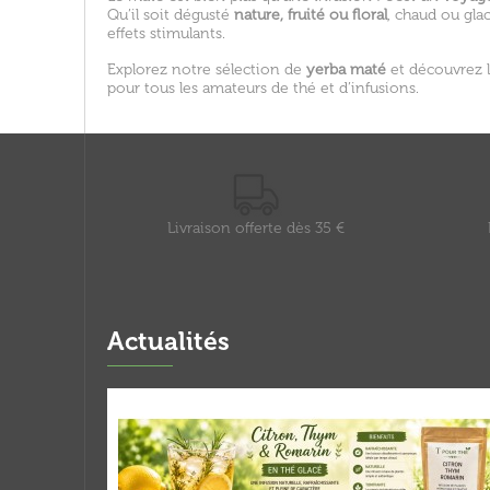
Qu’il soit dégusté
nature, fruité ou floral
, chaud ou glac
effets stimulants.
Explorez notre sélection de
yerba maté
et découvrez l
pour tous les amateurs de thé et d’infusions.
Livraison offerte dès 35 €
Actualités