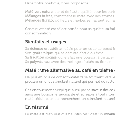
Dans notre boutique, nous proposons :
Maté vert nature
, pur et de haute qualité, pour les puri
Mélanges fruités
, combinant le maté avec des arômes n
Mélanges floraux
, où fleurs et herbes se marient au m
Chaque variété est sélectionnée pour sa qualité, sa fraî
consommation.
Bienfaits et usages
Sa
richesse en caféine
, idéale pour un coup de boost 
Son
goût unique
, qui se déguste chaud ou froid.
Sa
tradition sociale
, qui en fait une boisson à partager
Sa
polyvalence
, avec des mélanges fruités ou floraux pou
Maté : une alternative au café en pleine
De plus en plus de consommateurs se tournent vers
procure un effet stimulant naturel qui permet de rester
Cet engouement s’explique aussi par sa
saveur douce 
ainsi une boisson énergisante et agréable à tout momen
maté séduit ceux qui recherchent un stimulant naturel, 
En résumé
Le maté est bien plus qu’une infusion : c’est un
voyage