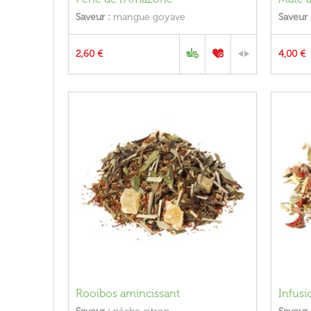
Saveur :
mangue goyave
Saveur 
2,60 €
4,00 €
Rooibos amincissant
Infusi