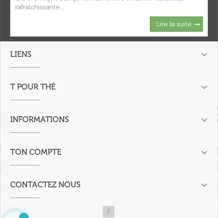
rafraîchissante...
Lire la suite

LIENS

T POUR THÉ

INFORMATIONS

TON COMPTE

CONTACTEZ NOUS