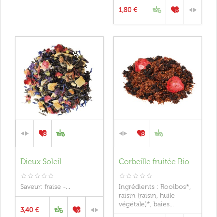
1,80 €
Dieux Soleil
Corbeille fruitée Bio
Saveur: fraise -...
Ingrédients : Rooibos*,
raisin (raisin, huile
végétale)*, baies...
3,40 €