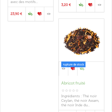
avec des motifs...
3,20 €
23,90 €
rupture de stock
Abricot fruité
Ingrédients : Thé noir
Ceylan, thé noir Assam,
thé noir Inde du...