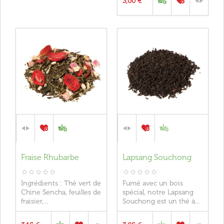
3,00 €
Fraise Rhubarbe
Lapsang Souchong
Ingrédients : Thé vert de
Fumé avec un bois
Chine Sencha, feuilles de
spécial, notre Lapsang
fraisier,...
Souchong est un thé à...