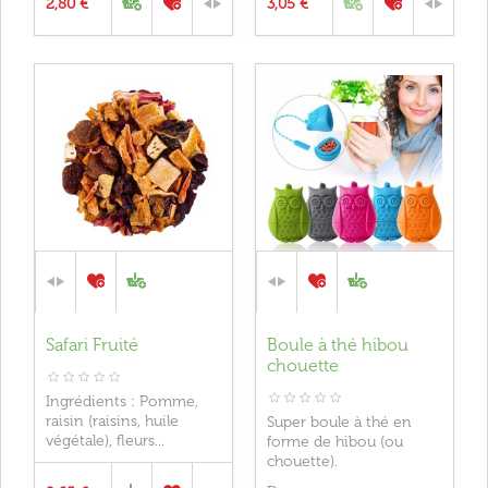
2,80 €
3,05 €
Safari Fruité
Boule à thé hibou
chouette
Ingrédients : Pomme,
raisin (raisins, huile
Super boule à thé en
végétale), fleurs...
forme de hibou (ou
chouette).