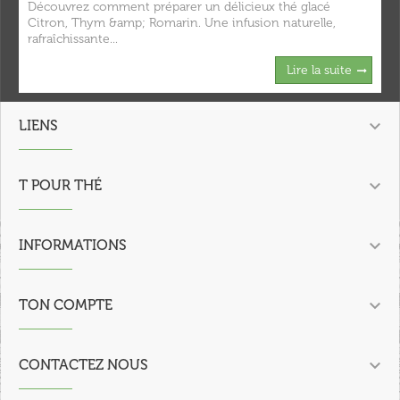
Découvrez comment préparer un délicieux thé glacé
Citron, Thym &amp; Romarin. Une infusion naturelle,
rafraîchissante...
Lire la suite

LIENS

T POUR THÉ

INFORMATIONS

TON COMPTE

CONTACTEZ NOUS