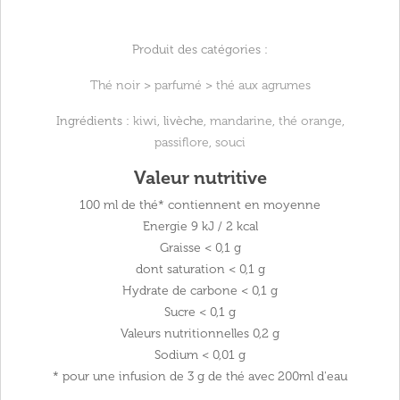
Produit des catégories :
Thé noir
>
parfumé
>
thé aux agrumes
Ingrédients :
kiwi
, livèche,
mandarine
,
thé orange
,
passiflore
,
souci
Valeur nutritive
100 ml de thé* contiennent en moyenne
Energie
9 kJ / 2 kcal
Graisse
< 0,1 g
dont saturation
< 0,1 g
Hydrate de carbone
< 0,1 g
Sucre
< 0,1 g
Valeurs nutritionnelles
0,2 g
Sodium
< 0,01 g
* pour une infusion de 3 g de thé avec 200ml d'eau