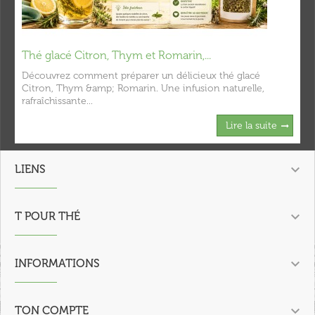
Thé glacé Citron, Thym et Romarin,...
Découvrez comment préparer un délicieux thé glacé
Citron, Thym &amp; Romarin. Une infusion naturelle,
rafraîchissante...
Lire la suite

LIENS

T POUR THÉ

INFORMATIONS

TON COMPTE