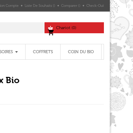
on Compte
Liste De Souhaits
Comparer
Check-Out
Chariot
(0)
shopping_cart
SOIRES
COFFRETS
COIN DU BIO
x Bio