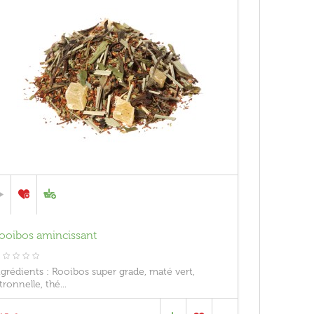
ooibos amincissant
ngrédients : Rooibos super grade, maté vert,
tronnelle, thé...