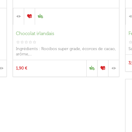
Chocolat irlandais
F
Ingrédients : Rooibos super grade, écorces de cacao,
S
arôme,...
3
1,90 €