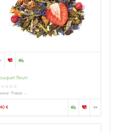
ouquet fleuri
veur: Fraise -...
,40 €