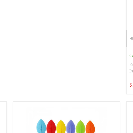
G
I
3