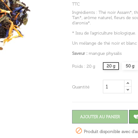
TTC
Ingrédients : Thé noir Assam*, th
Tan*, arôme naturel, fleurs de so
d'aronia*.
* Issu de l'agriculture biologique.
Un mélange de thé noir et blanc
Saveur :
mangue physalis
20 g
50 g
Poids : 20 g
Quantité
AJOUTER AU PANIER

Produit disponible avec d'a