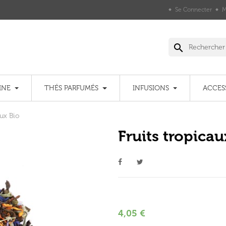
Se Connecter
M
search
INE
THÉS PARFUMÉS
INFUSIONS
ACCES
aux Bio
Fruits tropicau
4,05 €