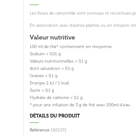
Les fleurs de camomille sont connues et reconnues pou
En association avec d'autres plantes ou en infusion sim
Valeur nutritive
100 ml de thé* contiennent en moyenne
Sodium
< 0,01 g
Valeurs nutritionnelles
< 0,1 g
dont saturation
< 0,1 g
Graisse
< 0,1 g
Energie
2 kJ / 1 kcal
Sucre
< 0,1 g
Hydrate de carbone
< 0,1 g
* pour une infusion de 3 g de thé avec 200ml d'eau
DÉTAILS DU PRODUIT
Référence
1821071