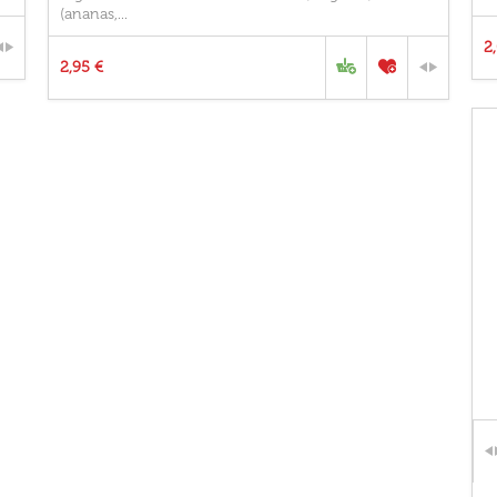
(ananas,...
2
2,95 €