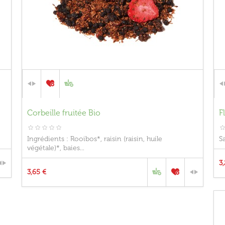
Corbeille fruitée Bio
F
Ingrédients : Rooibos*, raisin (raisin, huile
S
végétale)*, baies...
3
3,65 €