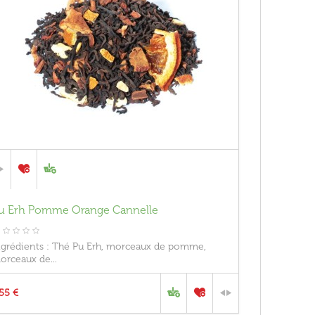
u Erh Pomme Orange Cannelle
ngrédients : Thé Pu Erh, morceaux de pomme,
orceaux de...
,55 €