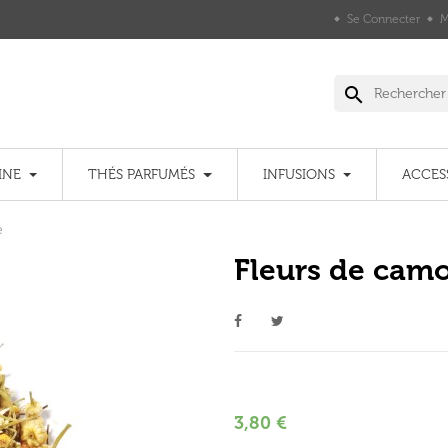
Se Connecter
M
search
INE
THÉS PARFUMÉS
INFUSIONS
ACCES
e
Fleurs de cam
3,80 €