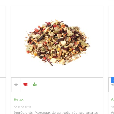
Relax
A
Ingrédients: Morceaux de cannelle, réglisse, ananas
A