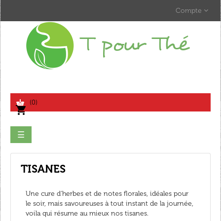
Compte
search
(0)
shopping_cart
Basculer
☰
la
navigation
TISANES
Une cure d'herbes et de notes florales, idéales pour
le soir, mais savoureuses à tout instant de la journée,
voila qui résume au mieux nos tisanes.