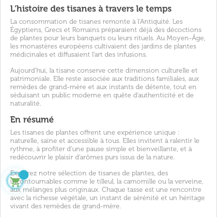
L’histoire des tisanes à travers le temps
La consommation de tisanes remonte à l’Antiquité. Les
Égyptiens, Grecs et Romains préparaient déjà des décoctions
de plantes pour leurs banquets ou leurs rituels. Au Moyen-Âge,
les monastères européens cultivaient des jardins de plantes
médicinales et diffusaient l’art des infusions.
Aujourd’hui, la tisane conserve cette dimension culturelle et
patrimoniale. Elle reste associée aux traditions familiales, aux
remèdes de grand-mère et aux instants de détente, tout en
séduisant un public moderne en quête d’authenticité et de
naturalité.
En résumé
Les tisanes de plantes offrent une expérience unique :
naturelle, saine et accessible à tous. Elles invitent à ralentir le
rythme, à profiter d’une pause simple et bienveillante, et à
redécouvrir le plaisir d’arômes purs issus de la nature.
Explorez notre sélection de tisanes de plantes, des

incontournables comme le tilleul, la camomille ou la verveine,
aux mélanges plus originaux. Chaque tasse est une rencontre
avec la richesse végétale, un instant de sérénité et un héritage
vivant des remèdes de grand-mère.