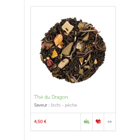
Thé du Dragon
Saveur :
litchi - pêche
4,50 €