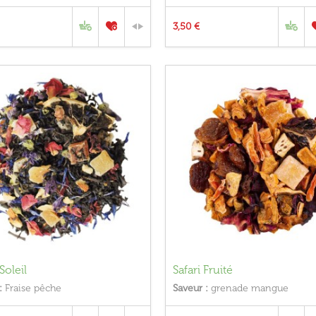
3,50 €
Soleil
Safari Fruité
:
Fraise pêche
Saveur :
grenade mangue