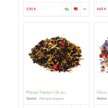
2,90 €
4,65 €
Mango Papaye L'île au...
Dieux 
Saveur :
Mangue papaye
Saveur 