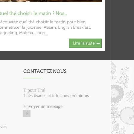
uel thé choisir le matin ? Nos...
Quel lait
écouvrez quel thé choisir le matin pour bien
Découvrez 
ommencer la journée. Assam, English Breakfast,
thé noir o
arjeeling, Matcha… nos...
avoine, soja
Lire la suite
CONTACTEZ NOUS
T pour Thé
Thés tisanes et infusions premiums
Envoyer un message
ives