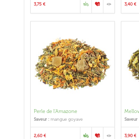
3,75 €
3,40 €
Perle de l'Amazone
Mello
Saveur :
mangue goyave
Saveur 
2,60 €
3,90 €