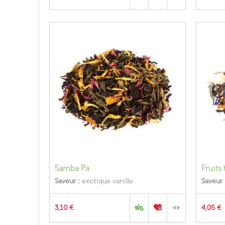
Samba Pa
Fruits
Saveur :
exotique vanille
Saveur 
3,10 €
4,05 €