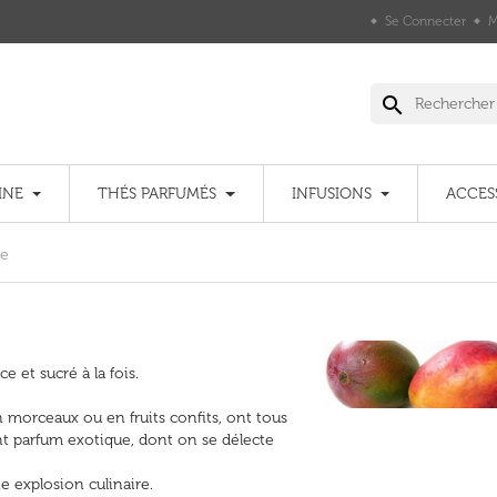
Se Connecter
M
search
INE
THÉS PARFUMÉS
INFUSIONS
ACCES
e
e et sucré à la fois.
 morceaux ou en fruits confits, ont tous
nt parfum exotique, dont on se délecte
e explosion culinaire.