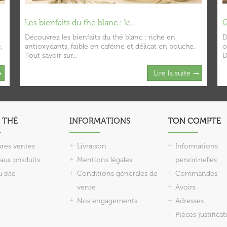
Les bienfaits du thé blanc : le...
Q
Découvrez les bienfaits du thé blanc : riche en
D
,
antioxydants, faible en caféine et délicat en bouche.
c
Tout savoir sur...
D
Lire la suite
 THÉ
INFORMATIONS
TON COMPTE
ures ventes
Livraison
Informations
aux produits
Mentions légales
personnelles
u site
Conditions générales de
Commandes
vente
Avoirs
Nos engagements
Adresses
Pièces justificat