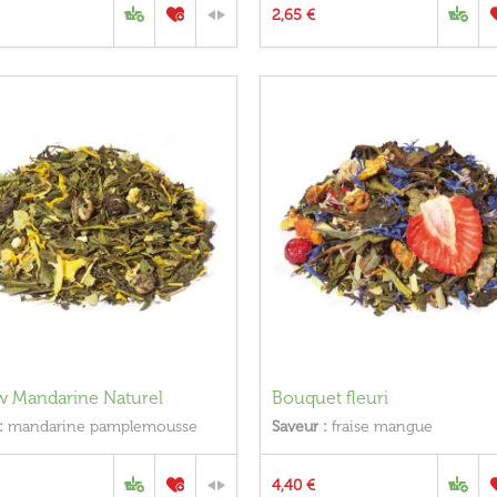
2,65 €
w Mandarine Naturel
Bouquet fleuri
:
mandarine pamplemousse
Saveur :
fraise mangue
4,40 €