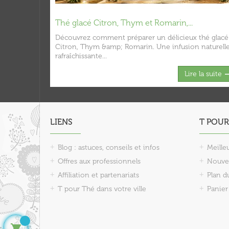
Thé glacé Citron, Thym et Romarin,...
Découvrez comment préparer un délicieux thé glacé
Citron, Thym &amp; Romarin. Une infusion naturelle
rafraîchissante...
Lire la suite
LIENS
T POUR
Blog : astuces, conseils et infos
Meille
Offres aux professionnels
Nouve
Affiliation et partenariats
Plan d
T pour Thé dans votre ville
Panier
