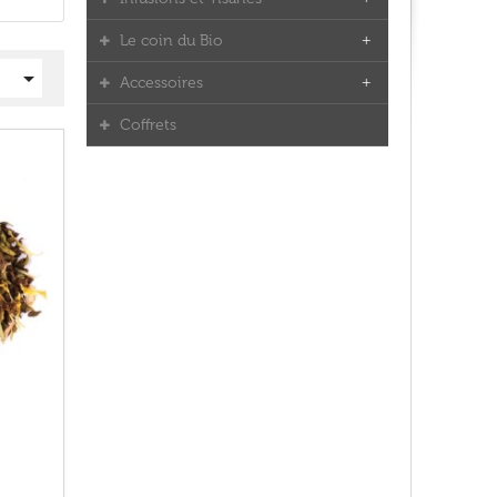
Le coin du Bio

Accessoires
Coffrets