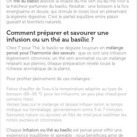
Un
thé au basilic
associe la vitalité du
thé vert
ou du
thé noir
à
la fraîcheur parfumée du basilic. Résultat : une boisson à la fois
énergisante et douce, qui stimule le corps tout en préservant
la légèreté digestive. C’est le parfait équilibre entre plaisir
gustatif et bienfaits naturels.
Comment préparer et savourer une
infusion ou un thé au basilic ?
Chez T pour Thé, le basilic se déguste toujours en
mélange
pensé pour l’harmonie des saveurs
: que ce soit une infusion
légèrement citronnée, un thé vert aromatisé ou un mélange
relaxant aux plantes, chaque préparation révèle toute la
richesse aromatique de la plante.
Pour profiter pleinement de ces mélanges :
Faites chauffer de l’eau à la température adaptée au type de
boisson (85–95 °C pour les infusions, un peu plus chaud pour
certains thés).
Versez l’eau sur le mélange et laissez infuser selon le temps
indiqué sur l’emballage, généralement entre 3 et 7 minutes.
Savourez nature ou ajoutez un filet de miel pour sublimer les
notes sucrées et citronnées.
Chaque
infusion ou thé au basilic
est pensé pour offrir une
expérience équilibrée et agréable : vous bénéficiez ainsi de