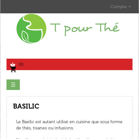
Compte
search
(0)
shopping_cart
Basculer
☰
la
navigation
BASILIC
Le Basilic est autant utilisé en cuisine que sous forme
de thés, tisanes ou infusions.