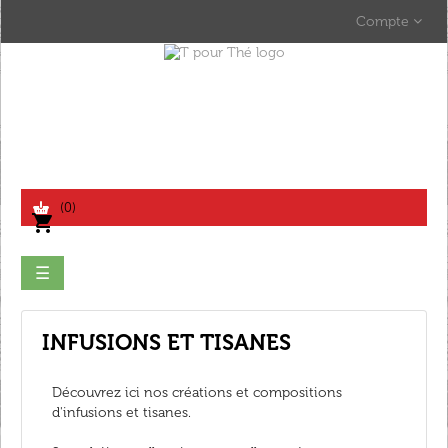
Compte
search
(0)
shopping_cart
Basculer
☰
la
navigation
INFUSIONS ET TISANES
Découvrez ici nos créations et compositions
d'infusions et tisanes.