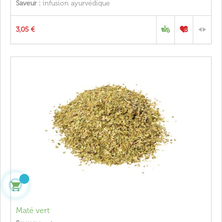
Saveur :
infusion ayurvédique
3,05 €

Maté vert