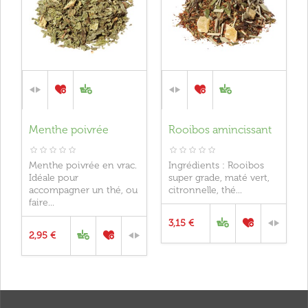
Menthe poivrée
Rooibos amincissant
Menthe poivrée en vrac.
Ingrédients : Rooibos
Idéale pour
super grade, maté vert,
accompagner un thé, ou
citronnelle, thé...
faire...
3,15 €
2,95 €