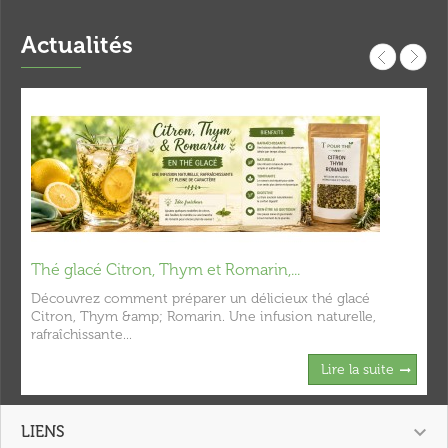
Actualités
Thé glacé Citron, Thym et Romarin,...
Découvrez comment préparer un délicieux thé glacé
Citron, Thym &amp; Romarin. Une infusion naturelle,
rafraîchissante...
Lire la suite

LIENS