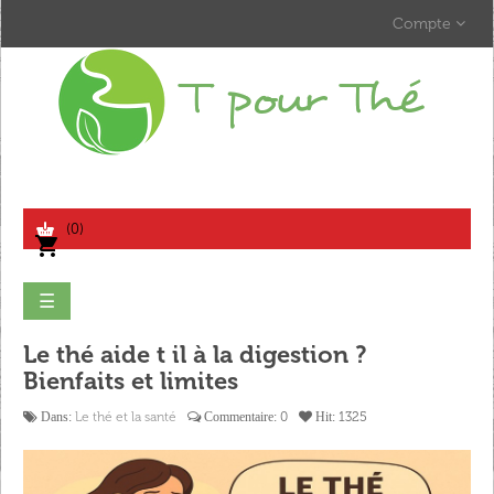
Compte
search
(0)
shopping_cart
Basculer
☰
la
navigation
Le thé aide t il à la digestion ?
Bienfaits et limites
Le thé et la santé
0
1325
Dans:
Commentaire:
Hit: