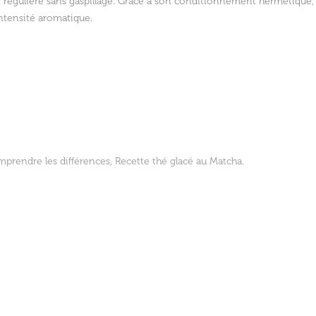
n régulière sans gaspillage. Grâce à son conditionnement hermétique, la
intensité aromatique.
prendre les différences
,
Recette thé glacé au Matcha
.