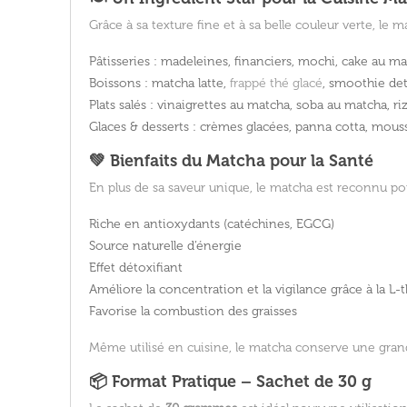
Grâce à sa texture fine et à sa belle couleur verte, le
Pâtisseries :
madeleines, financiers, mochi, cake au mat
Boissons :
matcha latte,
frappé thé glacé
, smoothie de
Plats salés :
vinaigrettes au matcha, soba au matcha, riz
Glaces & desserts :
crèmes glacées, panna cotta, mous
💚 Bienfaits du Matcha pour la Santé
En plus de sa saveur unique, le matcha est reconnu p
Riche en
antioxydants
(catéchines, EGCG)
Source naturelle d’énergie
Effet détoxifiant
Améliore la concentration
et la vigilance grâce à la L
Favorise la combustion des graisses
Même utilisé en cuisine, le matcha conserve une grande 
📦 Format Pratique – Sachet de 30 g