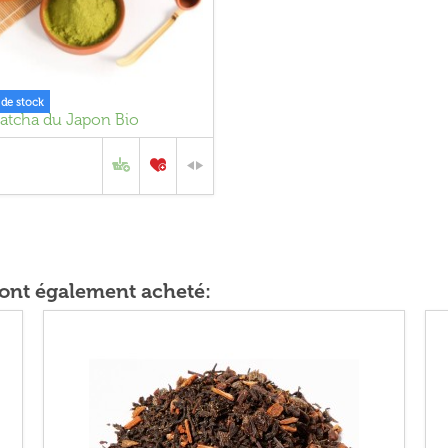
 de stock
atcha du Japon Bio
t ont également acheté: