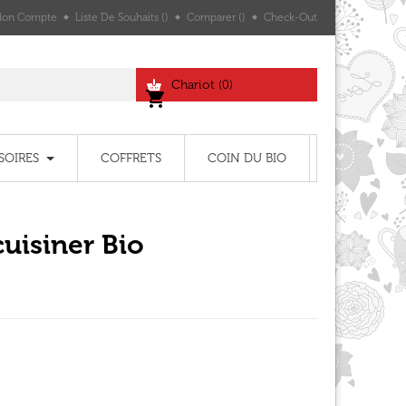
on Compte
Liste De Souhaits
Comparer
Check-Out
Chariot
(0)
shopping_cart
SOIRES
COFFRETS
COIN DU BIO
uisiner Bio