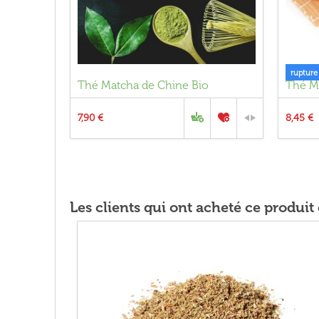
rupture
Thé Matcha de Chine Bio
Thé M
7,90 €
8,45 €
Les clients qui ont acheté ce produi