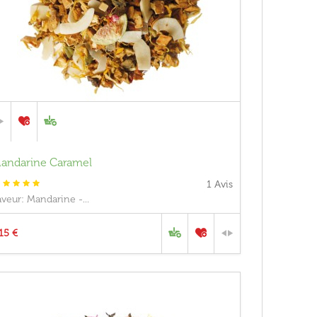
andarine Caramel
1
Avis
aveur: Mandarine -...
,15 €