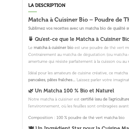
LA DESCRIPTION
Matcha à Cuisiner Bio – Poudre de Th
Sublimez vos recettes avec un matcha bio de qualité su
🍵 Qu’est-ce que le Matcha à Cuisiner Bio
Le
matcha à cuisiner bio
est une poudre de
thé vert
mo
Contrairement au
matcha de dégustation
(ou
matcha 
amertume qui résiste parfaitement à la cuisson ou au 
Idéal pour les amateurs de cuisine créative, ce match
pancakes, pâtes fraîches…
Laissez parler votre imaginat
🌿 Un Matcha 100 % Bio et Naturel
Notre matcha à cuisiner est
certifié issu de l’agricultu
l’environnement, où les feuilles sont ombragées avant l
Composition :
100 % poudre de thé vert matcha bio
🍽️ Un Ingrédient Star pour la Cuisine M