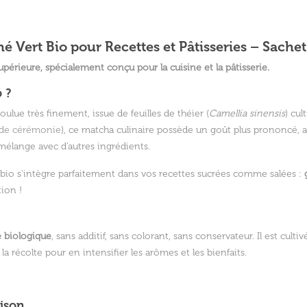
é Vert Bio pour Recettes et Pâtisseries – Sachet
périeure, spécialement conçu pour la cuisine et la pâtisserie.
 ?
ulue très finement, issue de feuilles de théier (
Camellia sinensis
) cul
de cérémonie
), ce matcha culinaire possède un goût plus prononcé, 
mélange avec d’autres ingrédients.
a bio s'intègre parfaitement dans vos recettes sucrées comme salées :
ion !
re biologique
, sans additif, sans colorant, sans conservateur. Il est cul
a récolte pour en intensifier les arômes et les bienfaits.
aison