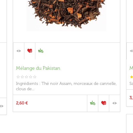
Mélange du Pakistan
M
Ingrédients : Thé noir Assam, morceaux de cannelle,
S
clous de...
3
2,60 €