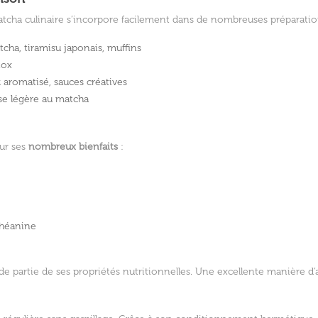
 matcha culinaire s’incorpore facilement dans de nombreuses préparations
cha, tiramisu japonais, muffins
tox
 aromatisé, sauces créatives
se légère au matcha
our ses
nombreux bienfaits
:
-théanine
partie de ses propriétés nutritionnelles. Une excellente manière d’alli