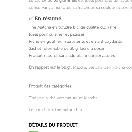
Le sachet de
30 grammes
est idéal pour une utilisatio
conservant ainsi toute sa fraîcheur, sa couleur et son 
✅ En résumé
Thé Matcha en poudre
bio
de qualité culinaire
Idéal pour
cuisiner
et
pâtisser
Riche en
goût
, en
nutriments
et en
antioxydants
Sachet refermable de 30 g
, facile à doser
Produit
naturel
, sans additifs ni conservateurs
En rapport sur le blog
:
Matcha, Sencha Genmaicha com
Produit des catégories :
Thé vert
>
thé vert nature
et
Matcha
Le coin bio
>
thé nature bio
DÉTAILS DU PRODUIT