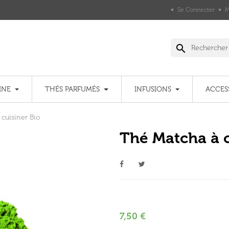
Se Connecter
M
search
INE
THÉS PARFUMÉS
INFUSIONS
ACCES
cuisiner Bio
Thé Matcha à c
7,50 €