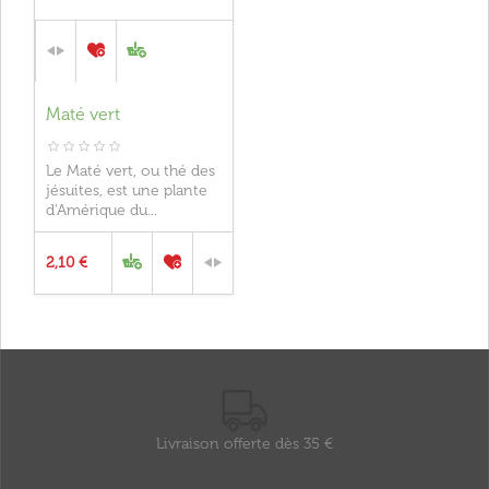
Maté vert
Le Maté vert, ou thé des
jésuites, est une plante
d'Amérique du...
2,10 €
Livraison offerte dès 35 €