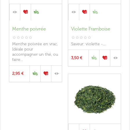
Menthe poivrée
Violette Framboise
Menthe poivrée en vrac.
Saveur: violette -...
Idéale pour
accompagner un thé, ou
3,50 €
faire...
2,95 €