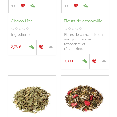
Choco Hot
Fleurs de camomille
Ingrédients :
Fleurs de camomille en
vrac pour tisane
reposante et
2,75 €
réparatrice...
3,80 €