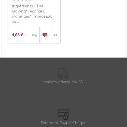
Ingrédients : Thé
Oolong*, écorces
d'oranges*, morceaux
de...
4,65 €
Livraison offerte dès 35 €
Paiement Paypal Chèque