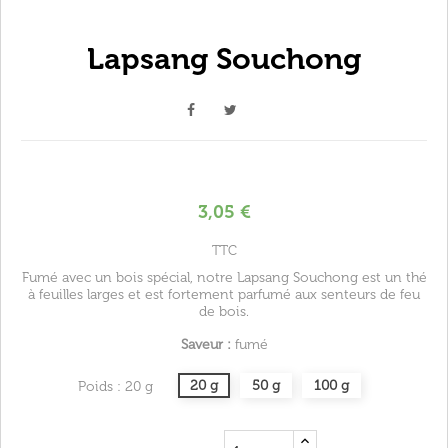
Lapsang Souchong
3,05 €
TTC
Fumé avec un bois spécial, notre Lapsang Souchong est un thé
à feuilles larges et est fortement parfumé aux senteurs de feu
de bois.
Saveur :
fumé
20 g
50 g
100 g
Poids : 20 g