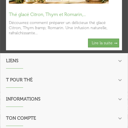
Thé glacé Citron, Thym et Romarin,...
Découvrez comment préparer un délicieux thé glacé
Citron, Thym &amp; Romarin. Une infusion naturelle,
rafraîchissante...
Lire la suite

LIENS

T POUR THÉ

INFORMATIONS

TON COMPTE