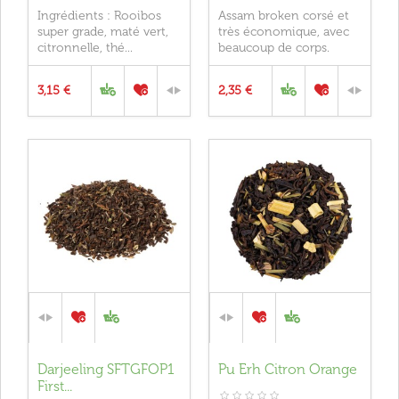
Ingrédients : Rooibos
Assam broken corsé et
super grade, maté vert,
très économique, avec
citronnelle, thé...
beaucoup de corps.
3,15 €
2,35 €
Darjeeling SFTGFOP1
Pu Erh Citron Orange
First...