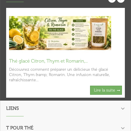
Thé glacé Citron, Thym et Romarin,...
Découvrez comment préparer un délicieux thé glacé
Citron, Thym &amp; Romarin. Une infusion naturelle,
rafraîchissante...
Lire la suite

LIENS

T POUR THÉ