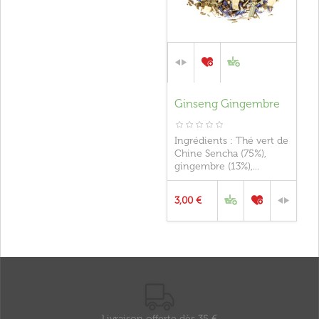
Ginseng Gingembre
Ingrédients : Thé vert de
Chine Sencha (75%),
gingembre (13%),...
3,00 €
Livraison offerte dès 35 €