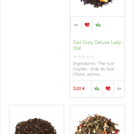
Earl Grey Deluxe Lady
Star
Ingrédients: Thé noir
Ceylan, -Inde du Sud, -
Chine, arôme...
3,20 €