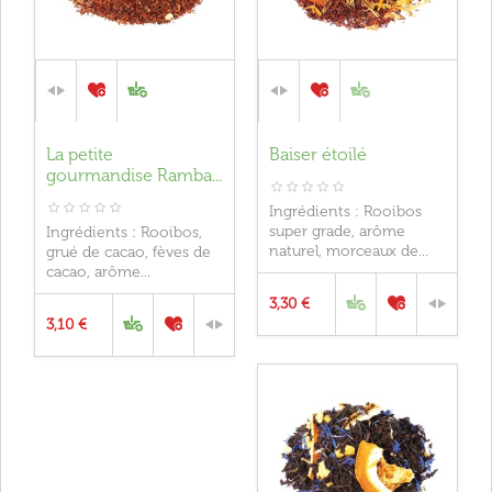
La petite
Baiser étoilé
gourmandise Ramba...
Ingrédients : Rooibos
super grade, arôme
Ingrédients : Rooibos,
naturel, morceaux de...
grué de cacao, fèves de
cacao, arôme...
3,30 €
3,10 €