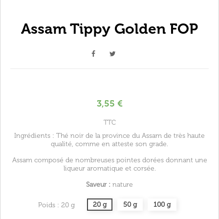
Assam Tippy Golden FOP
3,55 €
TTC
Ingrédients : Thé noir de la province du Assam de très haute
qualité, comme en atteste son grade.
Assam composé de nombreuses pointes dorées donnant une
liqueur aromatique et corsée.
Saveur :
nature
20 g
50 g
100 g
Poids : 20 g