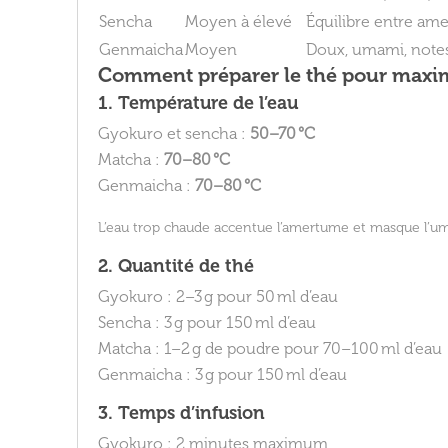
Sencha
Moyen à élevé
Équilibre entre am
Genmaicha
Moyen
Doux, umami, notes 
Comment préparer le thé pour maxim
1. Température de l’eau
Gyokuro et sencha :
50–70 °C
Matcha :
70–80 °C
Genmaicha :
70–80 °C
L’eau trop chaude accentue l’amertume et masque l’u
2. Quantité de thé
Gyokuro : 2–3 g pour 50 ml d’eau
Sencha : 3 g pour 150 ml d’eau
Matcha : 1–2 g de poudre pour 70–100 ml d’eau
Genmaicha : 3 g pour 150 ml d’eau
3. Temps d’infusion
Gyokuro : 2 minutes maximum