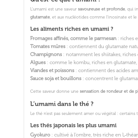
L’umami est une saveur
savoureuse et profonde
, qui 
glutamate
, et aux nucléotides comme l’inosinate et le
Les aliments riches en umami ?️
Fromages affinés, comme le parmesan
: riches 
Tomates mûres
: contiennent du glutamate natur
Champignons
: notamment les shiitakes, riches
Algues
: comme le kombu, riches en glutamate, el
Viandes et poissons
: contiennent des acides ami
Sauce soja et bouillons
: concentrent le glutamat
Cette saveur donne une
sensation de rondeur et de p
L’umami dans le thé ?
Le thé n’est pas seulement amer ou végétal : certains
Les thés japonais les plus umami
Gyokuro
: cultivé à l’ombre, très riche en L‑thé