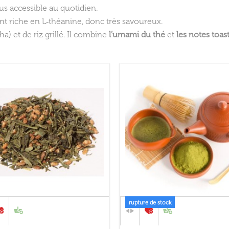
s accessible au quotidien.
 riche en L‑théanine, donc très savoureux.
) et de riz grillé. Il combine
l’umami du thé
et
les notes toas
rupture de stock