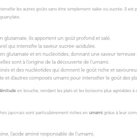
intensifie les autres goûts sans être simplement salée ou sucrée. Il es
 guanylate.
en glutamate, ils apportent un goût profond et salé.
el qui intensifie la saveur sucrée-acidulée.
 en glutamate et en nucléotides, donnant une saveur terreuse
les sont à l’origine de la découverte de l’umami.
nés et des nucléotides qui donnent le goût riche et savoureux 
e et d’autres composés umami pour intensifier le goût des pla
lénitude
en bouche, rendant les plats et les boissons plus agréables à 
thés japonais
sont particulièrement riches en
umami
grâce à leur com
anine, l’acide aminé responsable de l’umami.