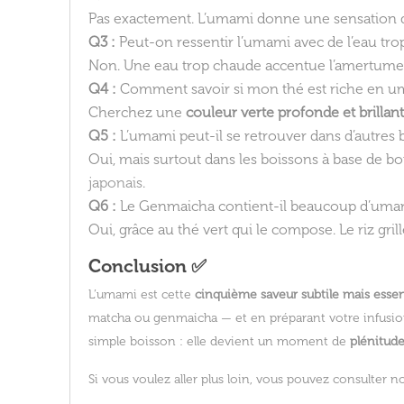
Pas exactement. L’umami donne une sensation do
Q3 :
Peut-on ressentir l’umami avec de l’eau tro
Non. Une eau trop chaude accentue l’amertume e
Q4 :
Comment savoir si mon thé est riche en u
Cherchez une
couleur verte profonde et brillan
Q5 :
L’umami peut-il se retrouver dans d’autres 
Oui, mais surtout dans les boissons à base de bo
japonais
.
Q6 :
Le Genmaicha contient-il beaucoup d’uma
Oui, grâce au thé vert qui le compose. Le riz gri
Conclusion ✅
L’umami est cette
cinquième saveur subtile mais essen
matcha ou genmaicha — et en préparant votre infusion 
simple boisson : elle devient un moment de
plénitude
Si vous voulez aller plus loin, vous pouvez consulter no