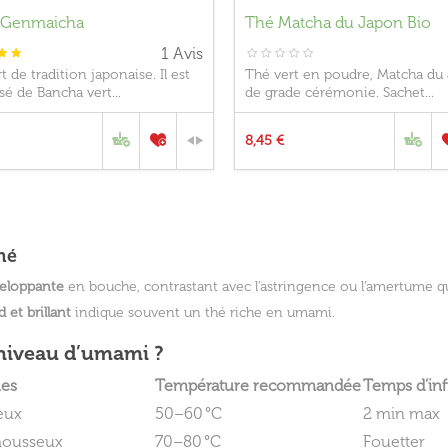
 Genmaicha
Thé Matcha du Japon Bio
1
Avis
t de tradition japonaise. Il est
Thé vert en poudre, Matcha du
é de Bancha vert...
de grade cérémonie. Sachet...
8,45 €
hé
veloppante
en bouche, contrastant avec l’astringence ou l’amertume que
 et brillant
indique souvent un thé riche en umami.
 niveau d’umami ?
ues
Température recommandée
Temps d’in
eux
50–60 °C
2 min max
mousseux
70–80 °C
Fouetter