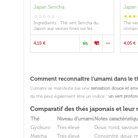
Japan Sencha
Japan
Ingrédients : Thé vert Sencha du
Thé ver
Japon aux veines fines sur les...
compos
4,15 €
4,05 €
Comment reconnaître l’umami dans le t
L’umami se manifeste par une
sensation douce et en
du thé peut également être un indice :
un vert profond
Comparatif des thés japonais et leur
Thé
Niveau d’umami
Notes caractéristiq
Gyokuro
Très élevé
Doux, rond, savour
Matcha
Très élevé
Concentré, doux, 