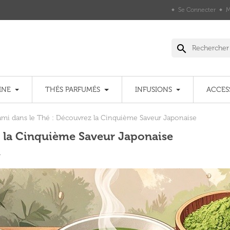
Se Connecter
M
search
INE
THÉS PARFUMÉS
INFUSIONS
ACCES
mi dans le Thé : Découvrez la Cinquième Saveur Japonaise
 la Cinquième Saveur Japonaise
1