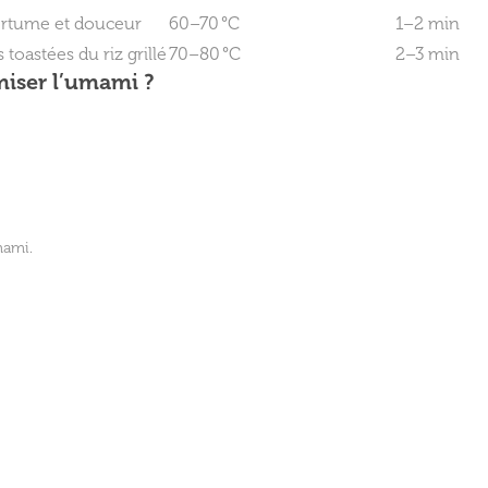
ertume et douceur
60–70 °C
1–2 min
toastées du riz grillé
70–80 °C
2–3 min
iser l’umami ?
mami.