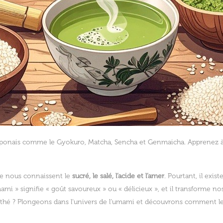
 japonais comme le Gyokuro, Matcha, Sencha et Genmaicha. Apprenez à
tre nous connaissent le
sucré, le salé, l’acide et l’amer
. Pourtant, il exis
ami » signifie « goût savoureux » ou « délicieux », et il transforme nos
e thé ? Plongeons dans l’univers de l’umami et découvrons comment l