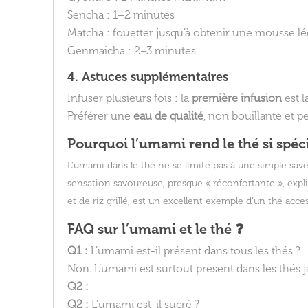
Sencha : 1–2 minutes
Matcha : fouetter jusqu’à obtenir une mousse l
Genmaicha : 2–3 minutes
4. Astuces supplémentaires
Infuser plusieurs fois : la
première infusion
est l
Préférer une
eau de qualité
, non bouillante et p
Pourquoi l’umami rend le thé si spéc
L’umami dans le thé ne se limite pas à une simple saveu
sensation savoureuse, presque « réconfortante », expl
et de riz grillé, est un excellent exemple d’un thé acc
FAQ sur l’umami et le thé ❓
Q1 :
L’umami est-il présent dans tous les thés ?
Non. L’umami est surtout présent dans les
thés 
Q2 :
Q2 :
L’umami est-il sucré ?