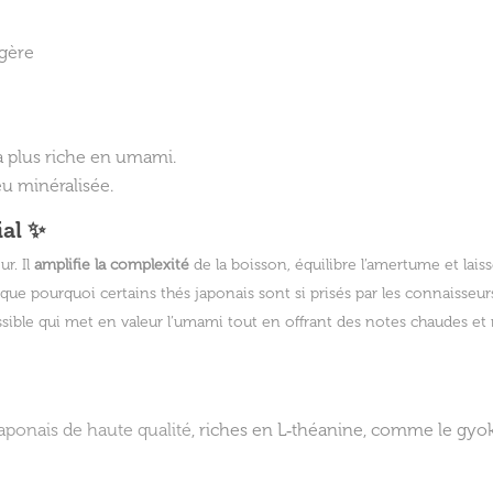
égère
a plus riche en umami.
eu minéralisée.
ial ✨
r. Il
amplifie la complexité
de la boisson, équilibre l’amertume et lai
ique pourquoi certains thés japonais sont si prisés par les connaisse
essible qui met en valeur l’umami tout en offrant des notes chaudes et
japonais de haute qualité
, riches en L‑théanine, comme le gyok