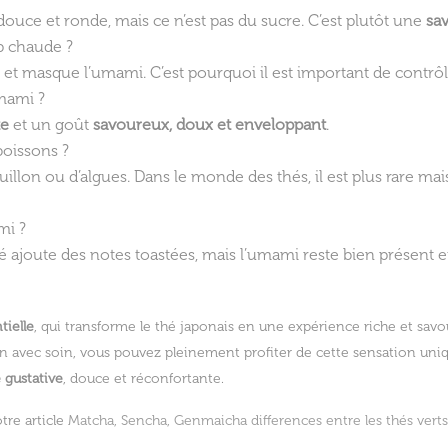
uce et ronde, mais ce n’est pas du sucre. C’est plutôt une
sa
p chaude ?
t masque l’umami. C’est pourquoi il est important de contrôl
mami ?
te
et un goût
savoureux, doux et enveloppant
.
boissons ?
uillon ou d’algues. Dans le monde des thés, il est plus rare ma
mi ?
llé ajoute des notes toastées, mais l’umami reste bien présent 
tielle
, qui transforme le thé japonais en une expérience riche et sav
avec soin, vous pouvez pleinement profiter de cette sensation uniqu
 gustative
, douce et réconfortante.
tre article
Matcha, Sencha, Genmaicha differences entre les thés verts