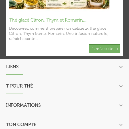
Thé glacé Citron, Thym et Romarin,...
Découvrez comment préparer un délicieux thé glacé
Citron, Thym &amp; Romarin. Une infusion naturelle,
rafraîchissante...
Lire la suite

LIENS

T POUR THÉ

INFORMATIONS

TON COMPTE