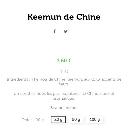
Keemun de Chine
2,60 €
TTC
Ingrédients : Thé noir de Chine Keemun, aux doux accents de
fleurs.
Un des thés noirs les plus populaires de Chine, doux et
aromatique.
Saveur :
nature
20 g
50 g
100 g
Poids : 20 g