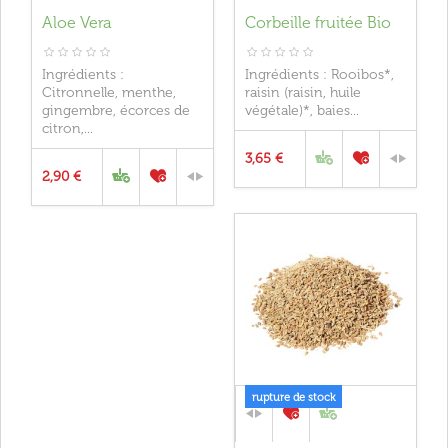
Aloe Vera
Corbeille fruitée Bio
Ingrédients :
Ingrédients : Rooibos*,
Citronnelle, menthe,
raisin (raisin, huile
gingembre, écorces de
végétale)*, baies...
citron,...
3,65 €
2,90 €
rupture de stock