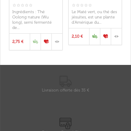
Ingrédients : Thé
Le Maté vert, ou thé des
Oolong nature (Wu
jésuites, est une plante
long), semi fermenté
d'Amérique du...
de...
2,10 €
2,75 €
Livraison offerte dès 35 €