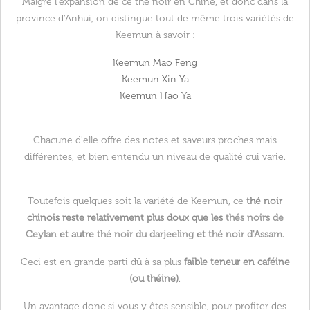
Malgré l'expansion de ce thé noir en Chine, et donc dans la
province d'Anhui, on distingue tout de même trois variétés de
Keemun à savoir :
Keemun Mao Feng
Keemun Xin Ya
Keemun Hao Ya
Chacune d'elle offre des notes et saveurs proches mais
différentes, et bien entendu un niveau de qualité qui varie.
Toutefois quelques soit la variété de Keemun, ce
thé noir
chinois reste relativement plus doux que les
thés noirs de
Ceylan
et autre
thé noir du darjeeling
et
thé noir d'Assam
.
Ceci est en grande parti dû à sa plus
faible teneur en caféine
(ou théine)
.
Un avantage donc si vous y êtes sensible, pour profiter des